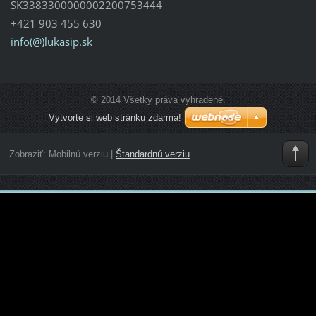
SK3383300000002200753444
+421 903 455 630
info(@)lukasip.sk
© 2014 Všetky práva vyhradené.
Vytvorte si web stránku zdarma!
Zobraziť:
Mobilnú verziu
|
Štandardnú verziu