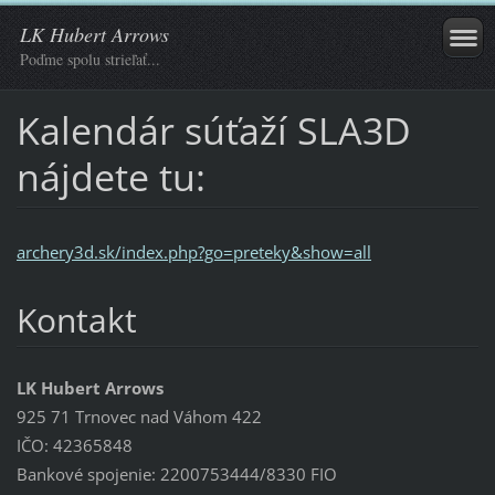
LK Hubert Arrows
Poďme spolu strieľať...
Kalendár súťaží SLA3D
nájdete tu:
archery3d.sk/index.php?go=preteky&show=all
Kontakt
LK Hubert Arrows
925 71 Trnovec nad Váhom 422
IČO: 42365848
Bankové spojenie: 2200753444/8330 FIO