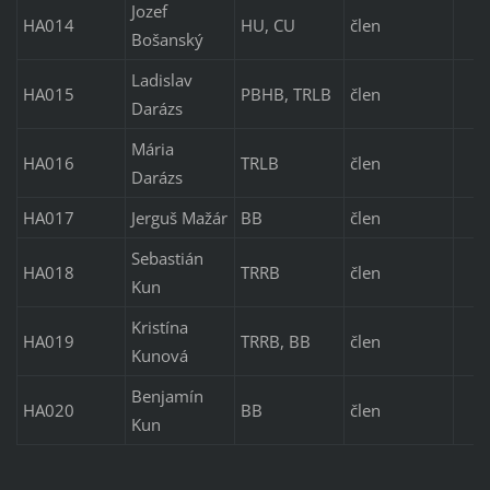
Jozef
HA014
HU, CU
člen
Bošanský
Ladislav
HA015
PBHB, TRLB
člen
Darázs
Mária
HA016
TRLB
člen
Darázs
HA017
Jerguš Mažár
BB
člen
Sebastián
HA018
TRRB
člen
Kun
Kristína
HA019
TRRB, BB
člen
Kunová
Benjamín
HA020
BB
člen
Kun