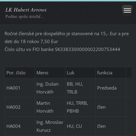
LK Hubert Arrows
Poďme spolu strieľať...
Ročné členské pre dospelého je stanovené na 15,- Eur a pre
deti do 18 rokov 7,50 Eur
Číslo účtu vo FIO banke SK3383300000002200753444
Por. číslo
Meno
Luk
funkcia
Ing. Dušan
BB, HU,
HA001
Predseda
Horváth
TRLB
Martin
HU, TRRB,
HA002
člen
Horváth
PBHB
Ing. Miroslav
HA004
HU, CU
člen
Kurucz