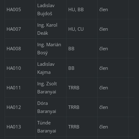
Ladislav
HA005
HU, BB
člen
Bujdoš
Ing. Karol
HA007
HU, CU
člen
Deák
Ing. Marián
HA008
BB
člen
Bosý
Ladislav
HA010
BB
člen
Kajma
Ing. Zsolt
HA011
TRRB
člen
Baranyai
Dóra
HA012
TRRB
člen
Baranyai
Tünde
HA013
TRRB
člen
Baranyai