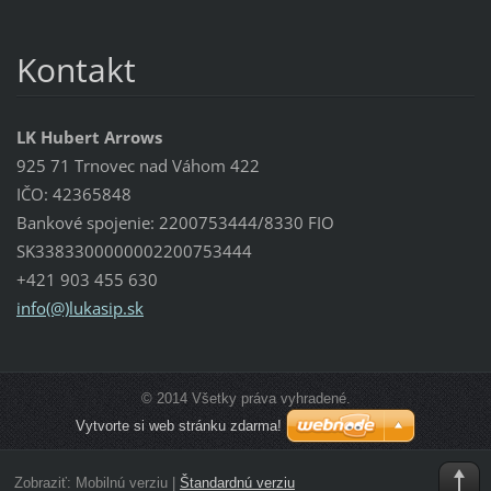
Kontakt
LK Hubert Arrows
925 71 Trnovec nad Váhom 422
IČO: 42365848
Bankové spojenie: 2200753444/8330 FIO
SK3383300000002200753444
+421 903 455 630
info(@)lukasip.sk
© 2014 Všetky práva vyhradené.
Vytvorte si web stránku zdarma!
Zobraziť:
Mobilnú verziu
|
Štandardnú verziu